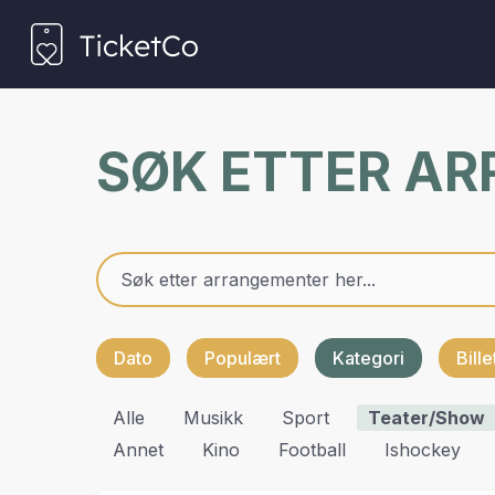
SØK ETTER A
Dato
Populært
Kategori
Bill
Alle
Musikk
Sport
Teater/show
Annet
Kino
Football
Ishockey