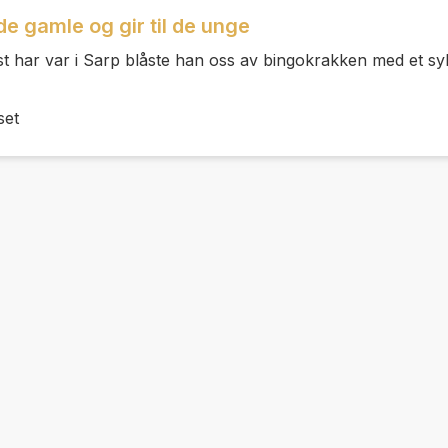
de gamle og gir til de unge
st har var i Sarp blåste han oss av bingokrakken med et sy
set