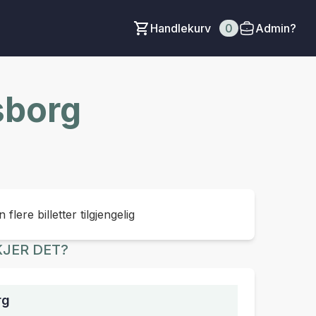
Handlekurv
0
Admin?
sborg
 flere billetter tilgjengelig
JER DET?
rg